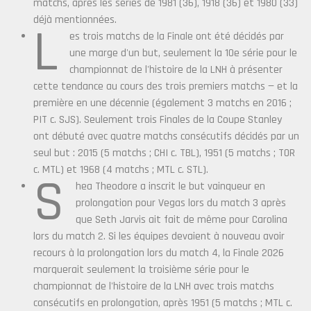
matchs, après les séries de 1981 (36), 1918 (36) et 1980 (33)
déjà mentionnées.
L
es trois matchs de la Finale ont été décidés par
une marge d'un but, seulement la 10e série pour le
championnat de l'histoire de la LNH à présenter
cette tendance au cours des trois premiers matchs — et la
première en une décennie (également 3 matchs en 2016 ;
PIT c. SJS). Seulement trois Finales de la Coupe Stanley
ont débuté avec quatre matchs consécutifs décidés par un
seul but : 2015 (5 matchs ; CHI c. TBL), 1951 (5 matchs ; TOR
c. MTL) et 1968 (4 matchs ; MTL c. STL).
S
hea Theodore a inscrit le but vainqueur en
prolongation pour Vegas lors du match 3 après
que Seth Jarvis ait fait de même pour Carolina
lors du match 2. Si les équipes devaient à nouveau avoir
recours à la prolongation lors du match 4, la Finale 2026
marquerait seulement la troisième série pour le
championnat de l'histoire de la LNH avec trois matchs
consécutifs en prolongation, après 1951 (5 matchs ; MTL c.