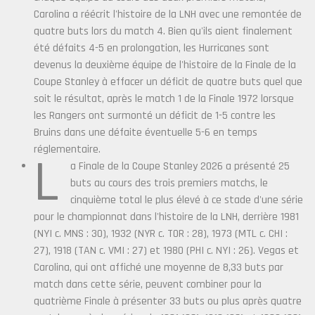
Carolina a réécrit l'histoire de la LNH avec une remontée de
quatre buts lors du match 4. Bien qu'ils aient finalement
été défaits 4-5 en prolongation, les Hurricanes sont
devenus la deuxième équipe de l'histoire de la Finale de la
Coupe Stanley à effacer un déficit de quatre buts quel que
soit le résultat, après le match 1 de la Finale 1972 lorsque
les Rangers ont surmonté un déficit de 1-5 contre les
Bruins dans une défaite éventuelle 5-6 en temps
réglementaire.
L
a Finale de la Coupe Stanley 2026 a présenté 25
buts au cours des trois premiers matchs, le
cinquième total le plus élevé à ce stade d'une série
pour le championnat dans l'histoire de la LNH, derrière 1981
(NYI c. MNS : 30), 1932 (NYR c. TOR : 28), 1973 (MTL c. CHI :
27), 1918 (TAN c. VMI : 27) et 1980 (PHI c. NYI : 26). Vegas et
Carolina, qui ont affiché une moyenne de 8,33 buts par
match dans cette série, peuvent combiner pour la
quatrième Finale à présenter 33 buts ou plus après quatre