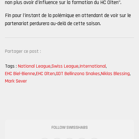
non plus avoir d'influence sur la formation du HC Olten".
Fin pour l'instant de la polémique en attendant de voir sur le
partenariat perdurera au-delà de cette saison.
Partager ce post :
Tags :
National League
,
Swiss League
,
International
,
EHC Biel-Bienne
,
EHC Olten
,
GDT Bellinzona Snakes
,
Niklas Blessing
,
Mark Sever
FOLLOW SWISSHABS