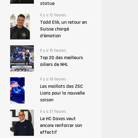
statue
Il y a 12 heures
Todd Elik, un retour en
Suisse chargé
d’émotion
Il y a 15 heures
Top 20 des meilleurs
ailiers de NHL
Il y a 19 heures
Les maillots des ZSC
Lions pour la nouvelle
saison
Il y a 21 heures
Le HC Davos veut
encore renforcer son
effectif