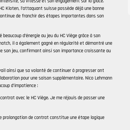
n intensité, sa vitesse et son engagement sur la glace.
HC Kloten, l’attaquant suisse possède déjà une bonne
ontinue de franchir des étapes importantes dans son
é beaucoup d’énergie au jeu du HC Viège grâce à son
match, il a également gagné en régularité et démontré une
e son jeu, confirmant ainsi son importance croissante au
ail ainsi que sa volonté de continuer à progresser ont
collaboration pour une saison supplémentaire. Nico Lehmann
ucoup d’impatience :
 contrat avec le HC Viège. Je me réjouis de passer une
te prolongation de contrat constitue une étape logique