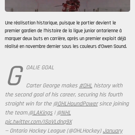
Une réalisation historique, puisque le portier devient le
premier gardien de l’histoire de la ligue junior ontarienne à
marquer deux buts en carrière, après un premier exploit déjà
réalisé en novembre dernier sous les couleurs d’Owen Sound.
G
OALIE GOAL
Carter George makes
#OHL
history with
the second goal of his career, securing his fourth
straight win for the
@OHLHoundPower
since joining
the team.
@LAKings
|
@NHL
pic.twitter.com/ISoVLdnq9X
— Ontario Hockey League (@OHLHockey)
January