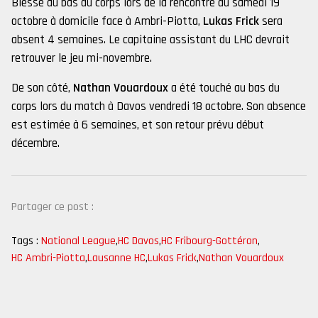
Blessé au bas du corps lors de la rencontre du samedi 19
octobre à domicile face à Ambri-Piotta,
Lukas Frick
sera
absent 4 semaines. Le capitaine assistant du LHC devrait
retrouver le jeu mi-novembre.
De son côté,
Nathan Vouardoux
a été touché au bas du
corps lors du match à Davos vendredi 18 octobre. Son absence
est estimée à 6 semaines, et son retour prévu début
décembre.
Partager ce post :
Tags :
National League
,
HC Davos
,
HC Fribourg-Gottéron
,
HC Ambri-Piotta
,
Lausanne HC
,
Lukas Frick
,
Nathan Vouardoux