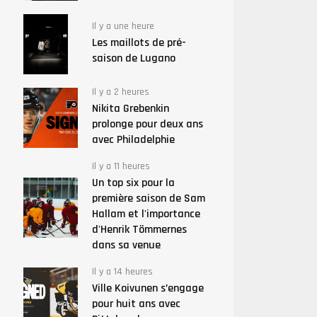
Il y a une heure
Les maillots de pré-
saison de Lugano
Il y a 2 heures
Nikita Grebenkin
prolonge pour deux ans
avec Philadelphie
Il y a 11 heures
Un top six pour la
première saison de Sam
Hallam et l'importance
d'Henrik Tömmernes
dans sa venue
Il y a 14 heures
Ville Koivunen s’engage
pour huit ans avec