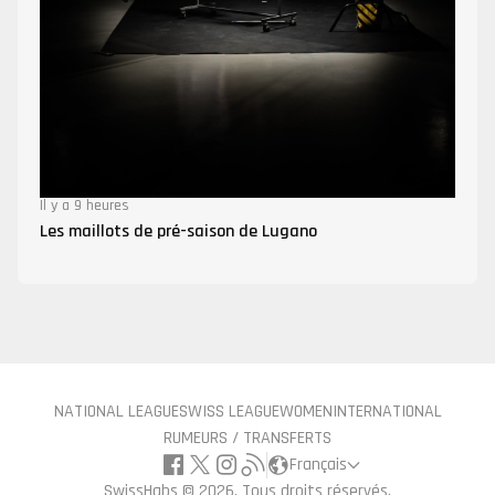
Il y a 9 heures
Les maillots de pré-saison de Lugano
NATIONAL LEAGUE
SWISS LEAGUE
WOMEN
INTERNATIONAL
RUMEURS / TRANSFERTS
Français
SwissHabs ©
2026, Tous droits réservés.