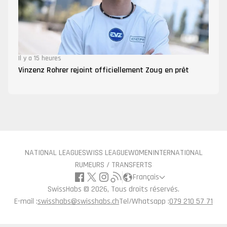
Il y a 15 heures
Vinzenz Rohrer rejoint officiellement Zoug en prêt
NATIONAL LEAGUE
SWISS LEAGUE
WOMEN
INTERNATIONAL
RUMEURS / TRANSFERTS
Français
SwissHabs ©
2026, Tous droits réservés.
E-mail :
swisshabs@swisshabs.ch
Tel/Whatsapp :
079 210 57 71