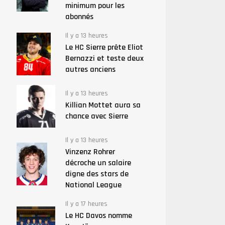
minimum pour les
abonnés
Il y a 13 heures
Le HC Sierre prête Eliot
Bernazzi et teste deux
autres anciens
Il y a 13 heures
Killian Mottet aura sa
chance avec Sierre
Il y a 13 heures
Vinzenz Rohrer
décroche un salaire
digne des stars de
National League
Il y a 17 heures
Le HC Davos nomme