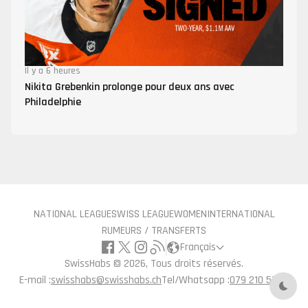
Il y a 6 heures
Nikita Grebenkin prolonge pour deux ans avec
Philadelphie
NATIONAL LEAGUE
SWISS LEAGUE
WOMEN
INTERNATIONAL
RUMEURS / TRANSFERTS
Français
SwissHabs ©
2026, Tous droits réservés.
E-mail :
swisshabs@swisshabs.ch
Tel/Whatsapp :
079 210 57 71
Mode 