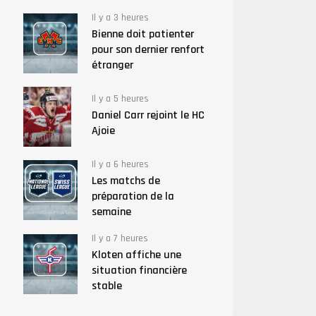
Il y a 3 heures
Bienne doit patienter
pour son dernier renfort
étranger
Il y a 5 heures
Daniel Carr rejoint le HC
Ajoie
Il y a 6 heures
Les matchs de
préparation de la
semaine
Il y a 7 heures
Kloten affiche une
situation financière
stable