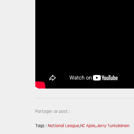
Partager ce post :
Tags :
National League
,
HC Ajoie
,
Jerry Turkulainen