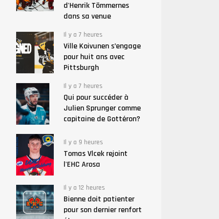
d'Henrik Tömmernes
dans sa venue
Il y a 7 heures
Ville Koivunen s’engage
pour huit ans avec
Pittsburgh
Il y a 7 heures
Qui pour succéder à
Julien Sprunger comme
capitaine de Gottéron?
Il y a 9 heures
Tomas Vlcek rejoint
l'EHC Arosa
Il y a 12 heures
Bienne doit patienter
pour son dernier renfort