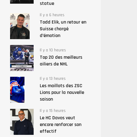
statue
Il y a 6 heures
Todd Elik, un retour en
Suisse chargé
d’émotion
Il y a 10 heures
Top 20 des meilleurs
ailiers de NHL
Il y a 13 heures
Les maillots des ZSC
Lions pour la nouvelle
saison
Il y a 15 heures
Le HC Davos veut
encore renforcer son
effectif