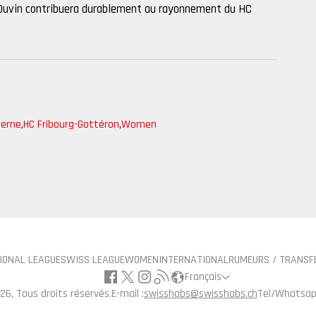
e Duvin contribuera durablement au rayonnement du HC
Berne
,
HC Fribourg-Gottéron
,
Women
IONAL LEAGUE
SWISS LEAGUE
WOMEN
INTERNATIONAL
RUMEURS / TRANSF
Français
26, Tous droits réservés.
E-mail :
swisshabs@swisshabs.ch
Tel/Whatsap