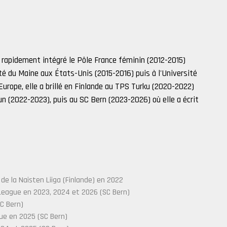
 rapidement intégré le Pôle France féminin (2012-2015)
té du Maine aux États-Unis (2015-2016) puis à l'Université
rope, elle a brillé en Finlande au TPS Turku (2020-2022)
un (2022-2023), puis au SC Bern (2023-2026) où elle a écrit
de la Naisten Liiga (Finlande) en 2022
eague en 2023, 2024 et 2026 (SC Bern)
C Bern)
e en 2025 (SC Bern)