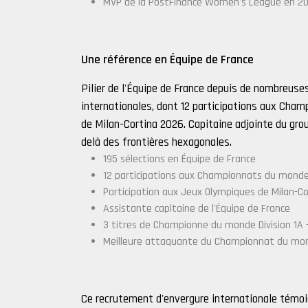
MVP de la PostFinance Women's League en 20
Une référence en Équipe de France
Pilier de l'Équipe de France depuis de nombreuse
internationales, dont 12 participations aux Ch
de Milan-Cortina 2026. Capitaine adjointe du grou
delà des frontières hexagonales.
195 sélections en Équipe de France
12 participations aux Championnats du mond
Participation aux Jeux Olympiques de Milan-C
Assistante capitaine de l'Équipe de France
3 titres de Championne du monde Division 1A 
Meilleure attaquante du Championnat du mo
Ce recrutement d'envergure internationale témoig