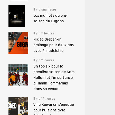
Il y a une heure
Les maillots de pré-
saison de Lugano
Il y a 2 heures
Nikita Grebenkin
prolonge pour deux ans
avec Philadelphie
Il y a 11 heures
Un top six pour la
première saison de Sam
Hallam et l'importance
d'Henrik Tömmernes
dans sa venue
Il y a 14 heures
Ville Koivunen s’engage
pour huit ans avec