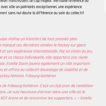
téron franchissent un cap majeur. Véritable référence du
 avec elle un palmarès exceptionnel, une expérience
eront sans nul doute la différence au sein du collectif
quipe réalise un transfert de tout premier plan.
e a marqué ces dernières années le hockey sur glace
et son expérience internationale. Par sa vision du jeu,
 et sa classe individuelle, elle apportera une réelle
lace. Estelle Duvin jouera également un rôle important
et offrira au collectif davantage de stabilité et de
ockey féminin, Fribourg-Gottéron
s de Fribourg-Gottéron. C'est un club avec de l'ambition
ns. Je suis heureuse d'arriver dans une ville où le
a BCF Arena et de rencontrer les supporters. » — Estelle