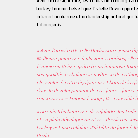
Avec cette signature, les Ladies de Fribourg-Got
hockey féminin helvétique, Estelle Duvin apporte
internationale rare et un leadership naturel qui f
fribourgeois.
« Avec l'arrivée d'Estelle Duvin, notre jeune é
Meilleure pointeuse à plusieurs reprises, ell
féminin en Suisse grâce à son immense talent 
ses qualités techniques, sa vitesse de patinage
plus-value à notre équipe, sur et hors de la g
dans le développement de nos jeunes joueuses 
constance. » — Emanuel Jungo, Responsable h
« Je suis très heureuse de rejoindre les Ladie
et en plein développement ces dernières saiso
hockey est une religion. J'ai hâte de jouer à l
Duvin