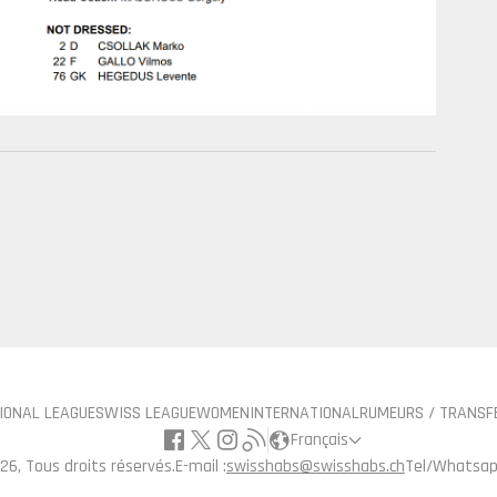
IONAL LEAGUE
SWISS LEAGUE
WOMEN
INTERNATIONAL
RUMEURS / TRANSF
Français
26, Tous droits réservés.
E-mail :
swisshabs@swisshabs.ch
Tel/Whatsap