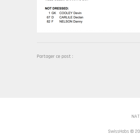
Partager ce post :
NAT
SwissHabs ©
20