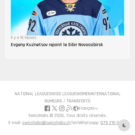
Il y a 15 heures
Evgeny Kuznetsov rejoint le Sibir Novossibirsk
NATIONAL LEAGUE
SWISS LEAGUE
WOMEN
INTERNATIONAL
RUMEURS / TRANSFERTS
Français
SwissHabs ©
2026, Tous droits réservés.
E-mail :
swisshabs@swisshabs.ch
Tel/Whatsapp :
079 210 57 71
Mode 