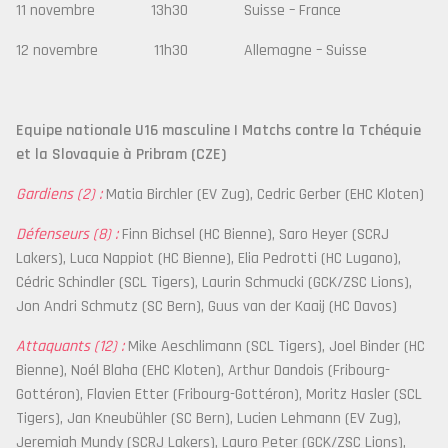
11 novembre 13h30 Suisse – France
12 novembre 11h30 Allemagne – Suisse
Equipe nationale U16 masculine | Matchs contre la Tchéquie
et la Slovaquie à Pribram (CZE)
Gardiens (2) :
Matia Birchler (EV Zug), Cedric Gerber (EHC Kloten)
Défenseurs (8) :
Finn Bichsel (HC Bienne), Saro Heyer (SCRJ
Lakers), Luca Nappiot (HC Bienne), Elia Pedrotti (HC Lugano),
Cédric Schindler (SCL Tigers), Laurin Schmucki (GCK/ZSC Lions),
Jon Andri Schmutz (SC Bern), Guus van der Kaaij (HC Davos)
Attaquants (12) :
Mike Aeschlimann (SCL Tigers), Joel Binder (HC
Bienne), Noél Blaha (EHC Kloten), Arthur Dandois (Fribourg-
Gottéron), Flavien Etter (Fribourg-Gottéron), Moritz Hasler (SCL
Tigers), Jan Kneubühler (SC Bern), Lucien Lehmann (EV Zug),
Jeremiah Mundy (SCRJ Lakers), Lauro Peter (GCK/ZSC Lions),