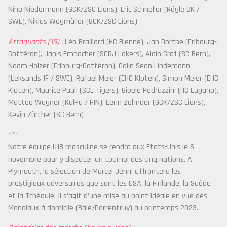
Nino Niedermann (GCK/ZSC Lions), Eric Schneller (Rögle BK /
SWE), Niklas Wegmüller (GCK/ZSC Lions)
Attaquants (13) :
Léo Braillard (HC Bienne), Jan Dorthe (Fribourg-
Gottéron), Janis Embacher (SCRJ Lakers), Alain Graf (SC Bern),
Noam Holzer (Fribourg-Gottéron), Colin Sean Lindemann
(Leksands IF / SWE), Rafael Meier (EHC Kloten), Simon Meier (EHC
Kloten), Maurice Pauli (SCL Tigers), Gioele Pedrazzini (HC Lugano),
Matteo Wagner (KalPa / FIN), Lenn Zehnder (GCK/ZSC Lions),
Kevin Zürcher (SC Bern)
***
Notre équipe U18 masculine se rendra aux Etats-Unis le 6
novembre pour y disputer un tournoi des cinq nations. A
Plymouth, la sélection de Marcel Jenni affrontera les
prestigieux adversaires que sont les USA, la Finlande, la Suède
et la Tchéquie. Il s’agit d’une mise au point idéale en vue des
Mondiaux à domicile (Bâle/Porrentruy) au printemps 2023.