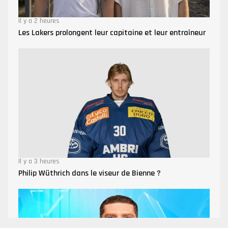
Il y a 2 heures
Les Lakers prolongent leur capitaine et leur entraîneur
Il y a 3 heures
Philip Wüthrich dans le viseur de Bienne ?
Mode 