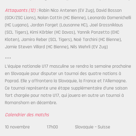
Attaquants (12) :
Robin Nico Antenen (EV Zug), David Bosson
(GCK/ZSC Lions), Nolan Cattin (HC Bienne), Leonardo Domenichelli
(HC Lugano), Jordan Forget (Lausanne HC), Joel Grossniklaus
(SCL Tigers), Kimi Körbler (HC Davos), Yannik Ponzetto (EHC
Kloten), Jamiro Reber (SCL Tigers), Noé Tarchini (HC Bienne),
Jamie Steven Villard (HC Bienne), Nils Wehrli (EV Zug)
***
L’équipe nationale U17 masculine se rendra la semaine prochaine
en Slovaquie pour disputer un tournoi des quatre nations à
Poprad. Elle y affrontera la Slovaquie, la France et l’Allemagne.
Ce tournoi représente une étape supplémentaire d’une saison
fort chargée pour notre U17, qui jouera en outre un tournoi à
Romanshorn en décembre.
Calendrier des matchs
10 novembre 17h00 Slovaquie – Suisse