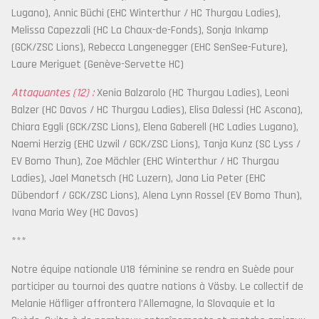
Lugano), Annic Büchi (EHC Winterthur / HC Thurgau Ladies),
Melissa Capezzali (HC La Chaux-de-Fonds), Sonja Inkamp
(GCK/ZSC Lions), Rebecca Langenegger (EHC SenSee-Future),
Laure Meriguet (Genève-Servette HC)
Attaquantes (12) :
Xenia Balzarolo (HC Thurgau Ladies), Leoni
Balzer (HC Davos / HC Thurgau Ladies), Elisa Dalessi (HC Ascona),
Chiara Eggli (GCK/ZSC Lions), Elena Gaberell (HC Ladies Lugano),
Naemi Herzig (EHC Uzwil / GCK/ZSC Lions), Tanja Kunz (SC Lyss /
EV Bomo Thun), Zoe Mächler (EHC Winterthur / HC Thurgau
Ladies), Jael Manetsch (HC Luzern), Jana Lia Peter (EHC
Dübendorf / GCK/ZSC Lions), Alena Lynn Rossel (EV Bomo Thun),
Ivana Maria Wey (HC Davos)
***
Notre équipe nationale U18 féminine se rendra en Suède pour
participer au tournoi des quatre nations à Väsby. Le collectif de
Melanie Häfliger affrontera l’Allemagne, la Slovaquie et la