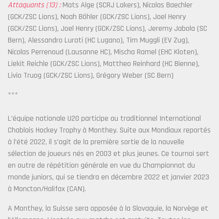
Attaquants (13) :
Mats Alge (SCRJ Lakers), Nicolas Baechler
(GCK/ZSC Lions), Noah Böhler (GCK/ZSC Lions), Joel Henry
(GCK/ZSC Lions), Joel Henry (GCK/ZSC Lions), Jeremy Jabola (SC
Bern), Alessandro Lurati (HC Lugano), Tim Muggli (EV Zug),
Nicolas Perrenoud (Lausanne HC), Mischa Ramel (EHC Kloten),
Liekit Reichle (GCK/ZSC Lions), Mattheo Reinhard (HC Bienne),
Livio Truog (GCK/ZSC Lions), Grégory Weber (SC Bern)
***
L’équipe nationale U20 participe au traditionnel International
Chablais Hockey Trophy à Monthey. Suite aux Mondiaux reportés
à l’été 2022, il s’agit de la première sortie de la nouvelle
sélection de joueurs nés en 2003 et plus jeunes. Ce tournoi sert
en outre de répétition générale en vue du Championnat du
monde juniors, qui se tiendra en décembre 2022 et janvier 2023
à Moncton/Halifax (CAN).
A Monthey, la Suisse sera opposée à la Slovaquie, la Norvège et