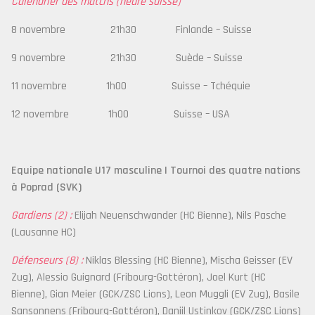
Calendrier des matchs (heure suisse)
8 novembre 21h30 Finlande – Suisse
9 novembre 21h30 Suède – Suisse
11 novembre 1h00 Suisse – Tchéquie
12 novembre 1h00 Suisse – USA
Equipe nationale U17 masculine | Tournoi des quatre nations
à Poprad (SVK)
Gardiens (2) :
Elijah Neuenschwander (HC Bienne), Nils Pasche
(Lausanne HC)
Défenseurs (8) :
Niklas Blessing (HC Bienne), Mischa Geisser (EV
Zug), Alessio Guignard (Fribourg-Gottéron), Joel Kurt (HC
Bienne), Gian Meier (GCK/ZSC Lions), Leon Muggli (EV Zug), Basile
Sansonnens (Fribourg-Gottéron), Daniil Ustinkov (GCK/ZSC Lions)