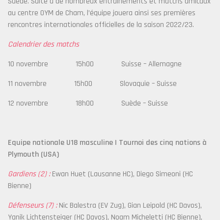
Suède. Suite à de nombreux entraînements et matchs amicaux
au centre OYM de Cham, l’équipe jouera ainsi ses premières
rencontres internationales officielles de la saison 2022/23.
Calendrier des matchs
10 novembre 15h00 Suisse – Allemagne
11 novembre 15h00 Slovaquie – Suisse
12 novembre 18h00 Suède – Suisse
Equipe nationale U18 masculine | Tournoi des cinq nations à
Plymouth (USA)
Gardiens (2) :
Ewan Huet (Lausanne HC), Diego Simeoni (HC
Bienne)
Défenseurs (7) :
Nic Balestra (EV Zug), Gian Leipold (HC Davos),
Yanik Lichtensteiger (HC Davos), Noam Micheletti (HC Bienne),