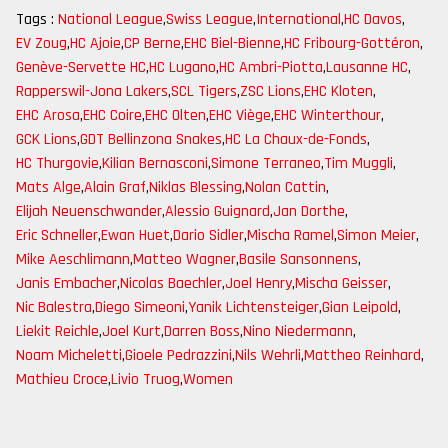
Tags :
National League
,
Swiss League
,
International
,
HC Davos
,
EV Zoug
,
HC Ajoie
,
CP Berne
,
EHC Biel-Bienne
,
HC Fribourg-Gottéron
,
Genève-Servette HC
,
HC Lugano
,
HC Ambri-Piotta
,
Lausanne HC
,
Rapperswil-Jona Lakers
,
SCL Tigers
,
ZSC Lions
,
EHC Kloten
,
EHC Arosa
,
EHC Coire
,
EHC Olten
,
EHC Viège
,
EHC Winterthour
,
GCK Lions
,
GDT Bellinzona Snakes
,
HC La Chaux-de-Fonds
,
HC Thurgovie
,
Kilian Bernasconi
,
Simone Terraneo
,
Tim Muggli
,
Mats Alge
,
Alain Graf
,
Niklas Blessing
,
Nolan Cattin
,
Elijah Neuenschwander
,
Alessio Guignard
,
Jan Dorthe
,
Eric Schneller
,
Ewan Huet
,
Dario Sidler
,
Mischa Ramel
,
Simon Meier
,
Mike Aeschlimann
,
Matteo Wagner
,
Basile Sansonnens
,
Janis Embacher
,
Nicolas Baechler
,
Joel Henry
,
Mischa Geisser
,
Nic Balestra
,
Diego Simeoni
,
Yanik Lichtensteiger
,
Gian Leipold
,
Liekit Reichle
,
Joel Kurt
,
Darren Boss
,
Nino Niedermann
,
Noam Micheletti
,
Gioele Pedrazzini
,
Nils Wehrli
,
Mattheo Reinhard
,
Mathieu Croce
,
Livio Truog
,
Women