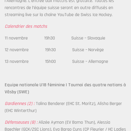
l’Allemagne. L’entrée aux matchs est gratuite. Toutes les
rencontres de l’équipe suisse seront en outre diffusés en
streaming live sur la chaîne YouTube de Swiss Ice Hockey.
Calendrier des matchs
11 novembre 19h30 Suisse – Slovaquie
12 novembre 19h30 Suisse – Norvège
13 novembre 15h00 Suisse – Allemagne
Equipe nationale U18 féminine | Tournoi des quatre nations à
Väsby (SWE)
Gardiennes (2) :
Talina Benderer (EHC St. Moritz), Alisha Berger
(EHC Winterthur)
Défenseuses (8) :
Alizée Aymon (EV Bomo Thun), Alessia
Baechler (GCK/ZSC Lions), Eva Bargo Cuns (CP Fleurier / HC Ladies