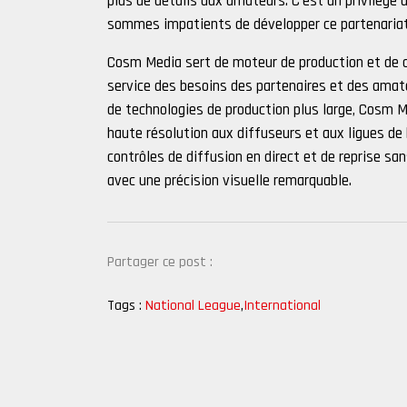
plus de détails aux amateurs. C'est un privilège 
sommes impatients de développer ce partenariat 
Cosm Media sert de moteur de production et de 
service des besoins des partenaires et des amat
de technologies de production plus large, Cosm 
haute résolution aux diffuseurs et aux ligues de 
contrôles de diffusion en direct et de reprise s
avec une précision visuelle remarquable.
Partager ce post :
Tags :
National League
,
International