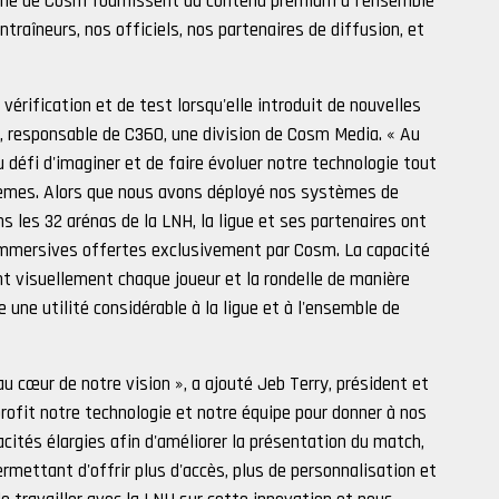
ème de Cosm fournissent du contenu premium à l'ensemble
raîneurs, nos officiels, nos partenaires de diffusion, et
érification et de test lorsqu'elle introduit de nouvelles
r, responsable de C360, une division de Cosm Media. « Au
u défi d'imaginer et de faire évoluer notre technologie tout
èmes. Alors que nous avons déployé nos systèmes de
 les 32 arénas de la LNH, la ligue et ses partenaires ont
immersives offertes exclusivement par Cosm. La capacité
t visuellement chaque joueur et la rondelle de manière
 une utilité considérable à la ligue et à l'ensemble de
au cœur de notre vision », a ajouté Jeb Terry, président et
rofit notre technologie et notre équipe pour donner à nos
cités élargies afin d'améliorer la présentation du match,
ermettant d'offrir plus d'accès, plus de personnalisation et