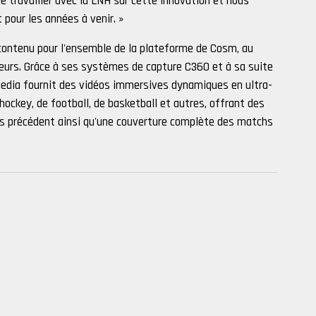
de travailler avec la LNH sur cette innovation et nous
pour les années à venir. »
contenu pour l'ensemble de la plateforme de Cosm, au
eurs. Grâce à ses systèmes de capture C360 et à sa suite
Media fournit des vidéos immersives dynamiques en ultra-
hockey, de football, de basketball et autres, offrant des
ans précédent ainsi qu'une couverture complète des matchs