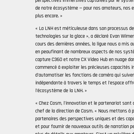
perspectives immersives capturées par le syst
de notre écosystème — pour nos amateurs, nos ent
plus encore. »
« La LNH est méticuleuse dans son processus de v
technologies sur la glace », a déclaré Evan Wime
cours des dernières années, la ligue nous a mis a
en peaufinant de nombreux aspects de nos syst
capture C360 et notre CX Video Hub en nuage dans
commencé à exploiter les précieuses capacités 
d'automatiser les fonctions de caméra qui suiven
indépendante à travers le temps et l'espace offre
l'écosystème de la LNH. »
« Chez Cosm, l'innovation et le partenariat sont 
chef de la direction de Cosm. « Nous mettons à p
partenaires des perspectives uniques et des capa
et pour fournir de nouveaux outils de narration p