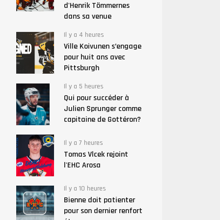
d'Henrik Tömmernes
dans sa venue
Il y a 4 heures
Ville Koivunen s’engage
pour huit ans avec
Pittsburgh
Il y a 5 heures
Qui pour succéder à
Julien Sprunger comme
capitaine de Gottéron?
Il y a 7 heures
Tomas Vlcek rejoint
l'EHC Arosa
Il y a 10 heures
Bienne doit patienter
pour son dernier renfort