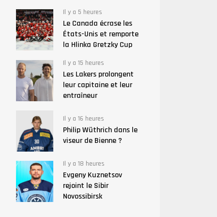
Il y a 5 heures
Le Canada écrase les
États-Unis et remporte
la Hlinka Gretzky Cup
Il y a 15 heures
Les Lakers prolongent
leur capitaine et leur
entraîneur
Il y a 16 heures
Philip Wüthrich dans le
viseur de Bienne ?
Il y a 18 heures
Evgeny Kuznetsov
rejoint le Sibir
Novossibirsk