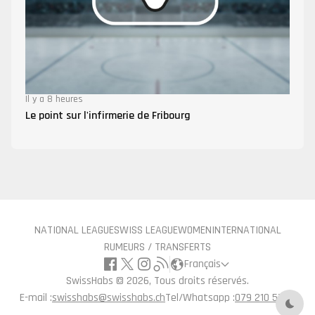
Il y a 8 heures
Le point sur l'infirmerie de Fribourg
NATIONAL LEAGUE
SWISS LEAGUE
WOMEN
INTERNATIONAL
RUMEURS / TRANSFERTS
Français
SwissHabs ©
2026, Tous droits réservés.
E-mail :
swisshabs@swisshabs.ch
Tel/Whatsapp :
079 210 57 71
Mode 