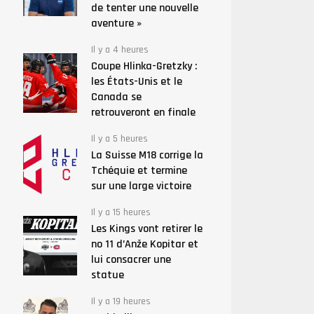
de tenter une nouvelle
aventure »
Il y a 4 heures
Coupe Hlinka-Gretzky :
les États-Unis et le
Canada se
retrouveront en finale
Il y a 5 heures
La Suisse M18 corrige la
Tchéquie et termine
sur une large victoire
Il y a 15 heures
Les Kings vont retirer le
no 11 d’Anže Kopitar et
lui consacrer une
statue
Il y a 19 heures