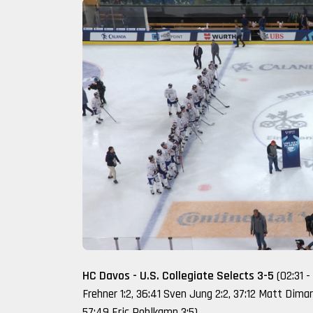
HC Davos - U.S. Collegiate Selects 3-5
(02:31 -
Frehner 1:2, 36:41 Sven Jung 2:2, 37:12 Matt Dimars
57:49 Eric Pohlkamp 3:5)