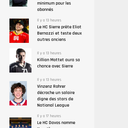
minimum pour les
abonnés
Il y a 13 heures
Le HC Sierre prête Eliot
Bernazzi et teste deux
autres anciens
Il y a 13 heures
Killian Mottet aura sa
chance avec Sierre
Il y a 13 heures
Vinzenz Rohrer
décroche un salaire
digne des stars de
National League
Il y a 17 heures
Le HC Davos nomme