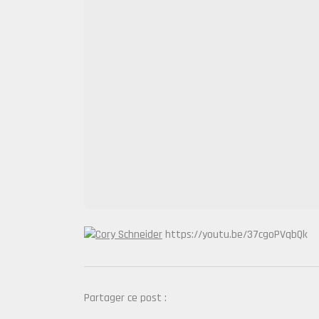
https://youtu.be/37cgoPVqbQk
Partager ce post :