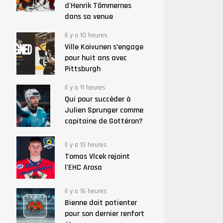
d'Henrik Tömmernes
dans sa venue
Il y a 10 heures
Ville Koivunen s’engage
pour huit ans avec
Pittsburgh
Il y a 11 heures
Qui pour succéder à
Julien Sprunger comme
capitaine de Gottéron?
Il y a 13 heures
Tomas Vlcek rejoint
l'EHC Arosa
Il y a 16 heures
Bienne doit patienter
pour son dernier renfort