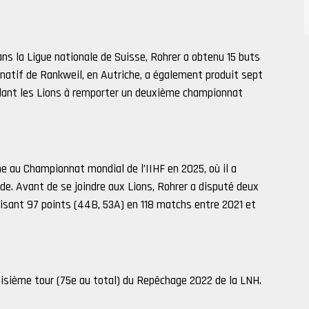
ns la Ligue nationale de Suisse, Rohrer a obtenu 15 buts
natif de Rankweil, en Autriche, a également produit sept
aidant les Lions à remporter un deuxième championnat
e au Championnat mondial de l’IIHF en 2025, où il a
e. Avant de se joindre aux Lions, Rohrer a disputé deux
uisant 97 points (44B, 53A) en 118 matchs entre 2021 et
oisième tour (75e au total) du Repêchage 2022 de la LNH.