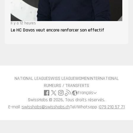
Il y a 12 heures
Le HC Davos veut encore renforcer son effectif
NATIONAL LEAGUE
SWISS LEAGUE
WOMEN
INTERNATIONAL
RUMEURS / TRANSFERTS
Français
SwissHabs ©
2026, Tous droits réservés.
E-mail :
swisshabs@swisshabs.ch
Tel/Whatsapp :
079 210 57 71