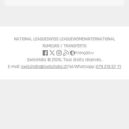
NATIONAL LEAGUE
SWISS LEAGUE
WOMEN
INTERNATIONAL
RUMEURS / TRANSFERTS
Français
SwissHabs ©
2026, Tous droits réservés.
E-mail :
swisshabs@swisshabs.ch
Tel/Whatsapp :
079 210 57 71