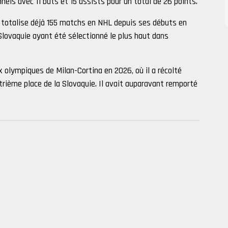
ls avec 11 buts et 15 assists pour un total de 26 points.
 totalise déjà 155 matchs en NHL depuis ses débuts en
Slovaquie ayant été sélectionné le plus haut dans
ux olympiques de Milan-Cortina en 2026, où il a récolté
trième place de la Slovaquie. Il avait auparavant remporté