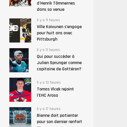
d'Henrik Tömmernes
dans sa venue
Il y a 11 heures
Ville Koivunen s’engage
pour huit ans avec
Pittsburgh
Il y a 11 heures
Qui pour succéder à
Julien Sprunger comme
capitaine de Gottéron?
Il y a 13 heures
Tomas Vlcek rejoint
l'EHC Arosa
Il y a 17 heures
Bienne doit patienter
pour son dernier renfort