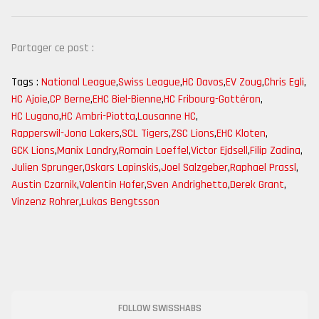
Partager ce post :
Tags :
National League
,
Swiss League
,
HC Davos
,
EV Zoug
,
Chris Egli
,
HC Ajoie
,
CP Berne
,
EHC Biel-Bienne
,
HC Fribourg-Gottéron
,
HC Lugano
,
HC Ambri-Piotta
,
Lausanne HC
,
Rapperswil-Jona Lakers
,
SCL Tigers
,
ZSC Lions
,
EHC Kloten
,
GCK Lions
,
Manix Landry
,
Romain Loeffel
,
Victor Ejdsell
,
Filip Zadina
,
Julien Sprunger
,
Oskars Lapinskis
,
Joel Salzgeber
,
Raphael Prassl
,
Austin Czarnik
,
Valentin Hofer
,
Sven Andrighetto
,
Derek Grant
,
Vinzenz Rohrer
,
Lukas Bengtsson
FOLLOW SWISSHABS