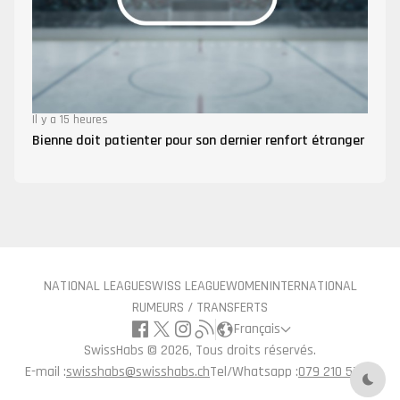
Il y a 15 heures
Bienne doit patienter pour son dernier renfort étranger
NATIONAL LEAGUE
SWISS LEAGUE
WOMEN
INTERNATIONAL
RUMEURS / TRANSFERTS
Français
SwissHabs ©
2026, Tous droits réservés.
E-mail :
swisshabs@swisshabs.ch
Tel/Whatsapp :
079 210 57 71
Mode 