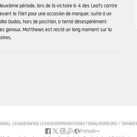
 deuxième période, lors de la victoire 6-4 des Leafs contre
ant le filet pour une occasion de marquer, suite à un
dko Gudas, hors de position, a tenté désespérément
u des genoux. Matthews est resté un long moment sur la
aires.
IONAL LEAGUE
SWISS LEAGUE
WOMEN
INTERNATIONAL
RUMEURS / TRANSF
Français