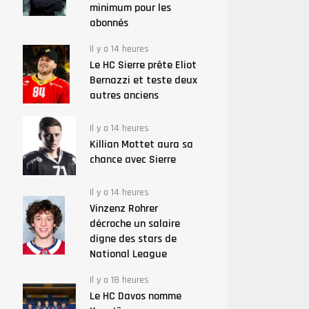
minimum pour les
abonnés
Il y a 14 heures
Le HC Sierre prête Eliot
Bernazzi et teste deux
autres anciens
Il y a 14 heures
Killian Mottet aura sa
chance avec Sierre
Il y a 14 heures
Vinzenz Rohrer
décroche un salaire
digne des stars de
National League
Il y a 18 heures
Le HC Davos nomme