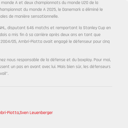
 monde A et deux championnats du monde U20 de la
du championnat du monde A 2025, le Danemark a éliminé le
nales de manière sensationnelle.
n NHL, disputant 646 matchs et remportant la Stanley Cup en
dois a mis fin à sa carrière après deux ans en tant que
ut 2004/05, Ambri-Piotta avait engagé le défenseur pour cinq
hez nous responsable de la défense et du boxplay. Pour moi,
sent un pas en avant avec lui. Mais bien sûr, les défenseurs
ail".
bri-Piotta
,
Sven Leuenberger