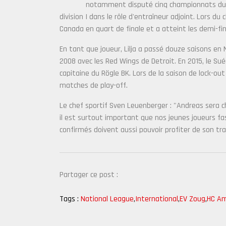
notamment disputé cinq championnats du
division I dans le rôle d'entraîneur adjoint. Lors 
Canada en quart de finale et a atteint les demi-fi
En tant que joueur, Lilja a passé douze saisons e
2008 avec les Red Wings de Detroit. En 2015, le Sué
capitaine du Rögle BK. Lors de la saison de lock-o
matches de play-off.
Le chef sportif Sven Leuenberger : "Andreas sera c
il est surtout important que nos jeunes joueurs fas
confirmés doivent aussi pouvoir profiter de son trav
Partager ce post :
Tags :
National League
,
International
,
EV Zoug
,
HC Am