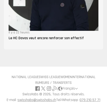
Il y a 22 heures
Le HC Davos veut encore renforcer son effectif
NATIONAL LEAGUE
SWISS LEAGUE
WOMEN
INTERNATIONAL
RUMEURS / TRANSFERTS
Français
SwissHabs ©
2026, Tous droits réservés.
E-mail :
swisshabs@swisshabs.ch
Tel/Whatsapp :
079 210 57 71