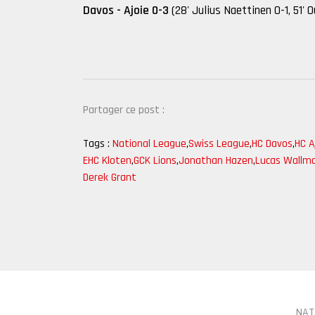
Davos - Ajoie 0-3
(28' Julius Naettinen 0-1, 51' 
Partager ce post :
Tags :
National League
,
Swiss League
,
HC Davos
,
HC A
EHC Kloten
,
GCK Lions
,
Jonathan Hazen
,
Lucas Wallm
Derek Grant
NAT