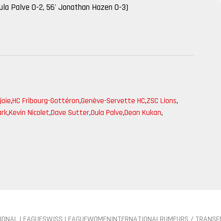
Oula Palve 0-2, 56' Jonathan Hazen 0-3)
joie
,
HC Fribourg-Gottéron
,
Genève-Servette HC
,
ZSC Lions
,
ark
,
Kevin Nicolet
,
Dave Sutter
,
Oula Palve
,
Dean Kukan
,
IONAL LEAGUE
SWISS LEAGUE
WOMEN
INTERNATIONAL
RUMEURS / TRANSF