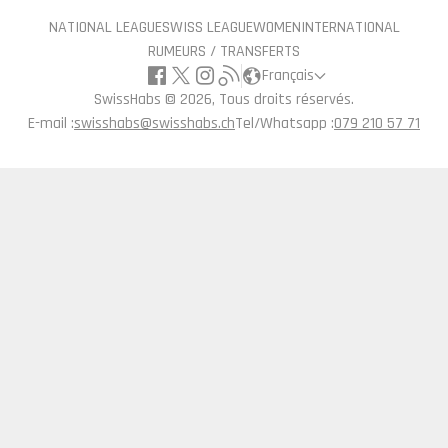
NATIONAL LEAGUE
SWISS LEAGUE
WOMEN
INTERNATIONAL
RUMEURS / TRANSFERTS
Français
SwissHabs ©
2026, Tous droits réservés.
E-mail :
swisshabs@swisshabs.ch
Tel/Whatsapp :
079 210 57 71