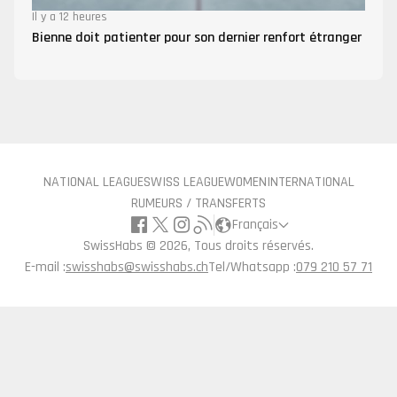
Il y a 12 heures
Bienne doit patienter pour son dernier renfort étranger
NATIONAL LEAGUE
SWISS LEAGUE
WOMEN
INTERNATIONAL
RUMEURS / TRANSFERTS
Français
SwissHabs ©
2026, Tous droits réservés.
E-mail :
swisshabs@swisshabs.ch
Tel/Whatsapp :
079 210 57 71