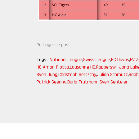
Partager ce post :
Tags :
National League
,
Swiss League
,
HC Davos
,
EV 
HC Ambri-Piotta
,
Lausanne HC
,
Rapperswil-Jona Lak
Sven Jung
,
Christoph Bertschy
,
Julian Schmutz
,
Raph
Patrick Geering
,
Dario Trutmann
,
Sven Senteler