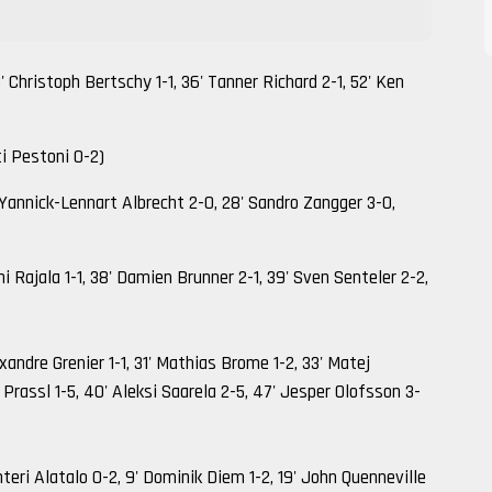
' Christoph Bertschy 1-1, 36' Tanner Richard 2-1, 52' Ken
ti Pestoni 0-2)
1' Yannick-Lennart Albrecht 2-0, 28' Sandro Zangger 3-0,
ni Rajala 1-1, 38' Damien Brunner 2-1, 39' Sven Senteler 2-2,
xandre Grenier 1-1, 31' Mathias Brome 1-2, 33' Matej
 Prassl 1-5, 40' Aleksi Saarela 2-5, 47' Jesper Olofsson 3-
anteri Alatalo 0-2, 9' Dominik Diem 1-2, 19' John Quenneville