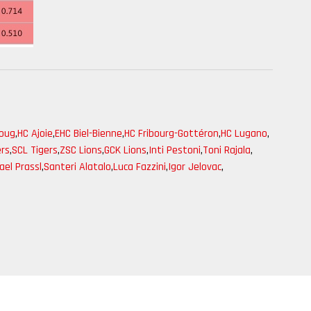
Zoug
,
HC Ajoie
,
EHC Biel-Bienne
,
HC Fribourg-Gottéron
,
HC Lugano
,
ers
,
SCL Tigers
,
ZSC Lions
,
GCK Lions
,
Inti Pestoni
,
Toni Rajala
,
ael Prassl
,
Santeri Alatalo
,
Luca Fazzini
,
Igor Jelovac
,