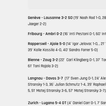
Genève - Lausanne 3-2
SO
(19' Noah Rod 1-0, 28
Jaeger 2-2)
Fribourg - Ambri 0-2
(16' Inti Pestoni 0-1, 60' In
Rapperswil - Ajoie 5-0
(14' Igor Jelovac 1-0, , 2
39' Kalle Kossila 4-0, 40' Sandro Forrer 5-0)
Bienne - Zoug 3-2
(22' Carl Klingberg 0-1, 37' To
61' Toni Rajala 3-2)
Langnau - Davos 3-7
(17' Sven Jung 0-1, 24' Ale
Stransky 1-3, 36' Julian Schmutz 1-4, 39' Raphael
5, 51' Matej Stransky 3-6, 57' Matej Stransky 3-7)
Zurich - Lugano 5-4 OT
(4' Daniel Carr 0-1, 7' S