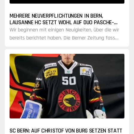
MEHRERE NEUVERPFLICHTUNGEN IN BERN,
LAUSANNE HC SETZT WOHL AUF DUO PASCHE-
HUET
Wir beginnen mit einigen Neuigkeiten, über die wir
bereits berichtet haben. Die Berner Zeitung fasst
diese heute zusammen und liefert gleichzeitig
weitere…
SC BERN: AUF CHRISTOF VON BURG SETZEN STATT