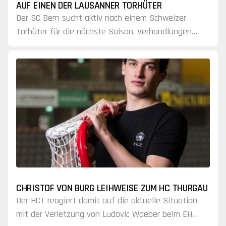
AUF EINEN DER LAUSANNER TORHÜTER
Der SC Bern sucht aktiv nach einem Schweizer
Torhüter für die nächste Saison. Verhandlungen
mit dem Lausanne HC bezüglich Connor Hughes
oder Kevin Pasche…
CHRISTOF VON BURG LEIHWEISE ZUM HC THURGAU
Der HCT reagiert damit auf die aktuelle Situation
mit der Verletzung von Ludovic Waeber beim EHC