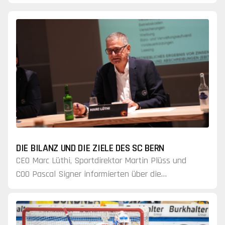
Kloten, welche zur Folge hatte, dass Davide
Fadani und Ewan Huet beim EHC Kloten im
Einsatz stehen.
DIE BILANZ UND DIE ZIELE DES SC BERN
CEO Marc Lüthi, Sportdirektor Martin Plüss und
COO Pascal Signer informierten über die
finanzielle Lage, sportliche Ambitionen, neue
Partnerschaften und das gesellschaftliche
Engagement des Clubs.