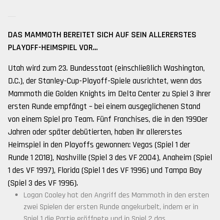
DAS MAMMOTH BEREITET SICH AUF SEIN ALLERERSTES
PLAYOFF-HEIMSPIEL VOR…
Utah wird zum 23. Bundesstaat (einschließlich Washington,
D.C.), der Stanley-Cup-Playoff-Spiele ausrichtet, wenn das
Mammoth die Golden Knights im Delta Center zu Spiel 3 ihrer
ersten Runde empfängt – bei einem ausgeglichenen Stand
von einem Spiel pro Team. Fünf Franchises, die in den 1990er
Jahren oder später debütierten, haben ihr allererstes
Heimspiel in den Playoffs gewonnen: Vegas (Spiel 1 der
Runde 1 2018), Nashville (Spiel 3 des VF 2004), Anaheim (Spiel
1 des VF 1997), Florida (Spiel 1 des VF 1996) und Tampa Bay
(Spiel 3 des VF 1996).
Logan Cooley hat den Angriff des Mammoth in den ersten
zwei Spielen der ersten Runde angekurbelt, indem er in
Spiel 1 die Partie eröffnete und in Spiel 2 das