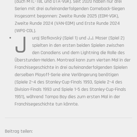
(auch MTL-TBL und UTA-VGK). Seit 2020 haben nur drei
Serien mit drei aufeinanderfolgenden Comeback-Siegen
insgesamt begonnen: Zweite Runde 2025 (EDM-VGK),
Zweite Runde 2024 (VAN-EDM) und Erste Runde 2024
(WPG-COL).
J
uraj Slafkovský (Spiel 1) und J.J. Moser (Spiel 2)
spielten in den ersten beiden Spielen zwischen
den Canadiens und dem Lightning die Rolle des
Überstunden-Helden. Montreal kann zum vierten Mal in der
Franchisegeschichte in drei aufeinanderfolgenden Spielen
derselben Playoff-Serie eine Verlängerung benötigen
(Spiele 2–4 des Stanley-Cup-Finals 1993, Spiele 2–4 des
Division-Finals 1993 und Spiele 1–5 des Stanley-Cup-Finals
1951), während Tampa Bay dies zum ersten Mal in der
Franchisegeschichte tun könnte.
Beitrag teilen: