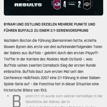
BYRAM UND OSTLUND ERZIELEN MEHRERE PUNKTE UND
FÜHREN BUFFALO ZU EINEM 2:1-SERIENVORSPRUNG
Nachdem Boston die Führung übernommen hatte, erzielte
Bowen Byram das erste von drei aufeinanderfolgenden Toren
der Sabres aus Buffalo – gekrönt durch den ersten Playoff-
Treffer in der Karriere des Rookies Noah Ostlund –, was
Buffalo seinen zweiten Comeback-Sieg der ersten Runde
einbrachte. Buffalo baut zum ersten Mal seit den
Conference-Halbfinals 2007 eine 2:1-Führung in einer Sieben-
Spiele-Serie auf – die Franchise hat in dieser Situation eine
historische Bilanz von 10:3.
B
yram (1-1—2) wurde zum siebten Verteidiger in der
Geschichte der Sabres, der in