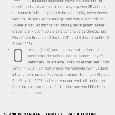
aufeinanderfolgenden Playoff-Spielen ein Tor
erzielt, und zum zweiten in den vergangenen 25 Jahren,
nach Henrik Tallinder (2 Spiele im Jahr 2006). Owen Power
war am Tor von Byram beteiligt und wurde zum dritten
Spieler in der Geschichte der Sabres, der in jedem seiner
ersten drei Playoff-Spiele eine Vorlage verzeichnete, nach
Marc-Andre Gragnani (3 Spiele 2011) und Richard Smehlik (3
Spiele 1993).
O
stlund (1-1—2) wurde zum zehnten Rookie in der
Geschichte der Sabres, der bei seinem Playoff-
Debüt ein Tor erzielte, und zum ersten seit Todd
Simon in Spiel 1 der Conference-Viertelfinale 1994. Ostlund
ist einer von nur drei Rookies mit einem Tor in den Stanley-
Cup-Playoffs 2026 und einer von nur zwei mit mehreren
Punkten, zusammen mit Porter Martone von Philadelphia
(2-1—3 in 3 Spielen).
STANKOVEN ERÖFFNET ERNEUT DIE PARTIE FÜR EINE