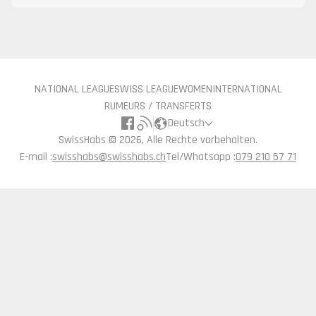
NATIONAL LEAGUE
SWISS LEAGUE
WOMEN
INTERNATIONAL
RUMEURS / TRANSFERTS
Deutsch
SwissHabs ©
2026, Alle Rechte vorbehalten.
E-mail :
swisshabs@swisshabs.ch
Tel/Whatsapp :
079 210 57 71