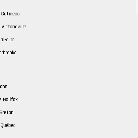
e Gatineau
 Victoriaville
al-d’Or
erbrooke
John
e Halifax
-Breton
e Québec