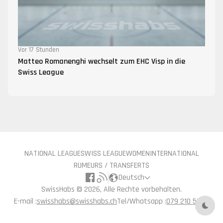
Vor 17 Stunden
Matteo Romanenghi wechselt zum EHC Visp in die
Swiss League
NATIONAL LEAGUE
SWISS LEAGUE
WOMEN
INTERNATIONAL
RUMEURS / TRANSFERTS
Deutsch
SwissHabs ©
2026, Alle Rechte vorbehalten.
E-mail :
swisshabs@swisshabs.ch
Tel/Whatsapp :
079 210 57 71
Nach