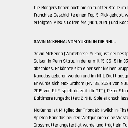
Die Rangers haben noch nie an fünfter Stelle im 
Franchise-Geschichte einen Top-5-Pick gehabt, w
erfolgten: Alexis Lafrenière (Nr. 1, 2020) und Kaap
GAVIN McKENNA: VOM YUKON IN DIE NHL…
Gavin McKenna (Whitehorse, Yukon) ist der bestp
Saison in Penn State, in der er mit 15-36—51 in 
abschloss. Er könnte sich einer sehr kleinen Grup
Kanadas geboren wurden und im NHL Draft ausge
Er würde sich Max Graham (Nr. 139, 2024 von NJD; 
2019 von BUF; spielt derzeit für OTT), Peter Stu
Baltimore (ungedraftet; 2 NHL-Spiele) anschlies
McKenna ist Mitglied der Tr'ondëk-Hwëch'in-First
Spielen Kanadas bei den Weltjunioren eine Weste
Grossmutter angefertigt wurde, und trägt ein Ta