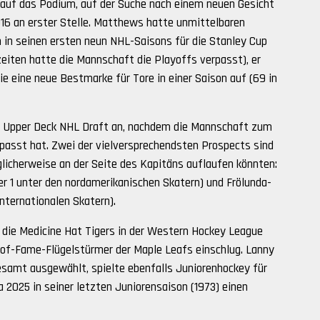
o auf das Podium, auf der Suche nach einem neuen Gesicht
16 an erster Stelle. Matthews hatte unmittelbaren
ch in seinen ersten neun NHL-Saisons für die Stanley Cup
zeiten hatte die Mannschaft die Playoffs verpasst), er
ie eine neue Bestmarke für Tore in einer Saison auf (69 in
26 Upper Deck NHL Draft an, nachdem die Mannschaft zum
passt hat. Zwei der vielversprechendsten Prospects sind
licherweise an der Seite des Kapitäns auflaufen könnten:
1 unter den nordamerikanischen Skatern) und Frölunda-
nternationalen Skatern).
r die Medicine Hat Tigers in der Western Hockey League
l-of-Fame-Flügelstürmer der Maple Leafs einschlug. Lanny
gesamt ausgewählt, spielte ebenfalls Juniorenhockey für
2025 in seiner letzten Juniorensaison (1973) einen