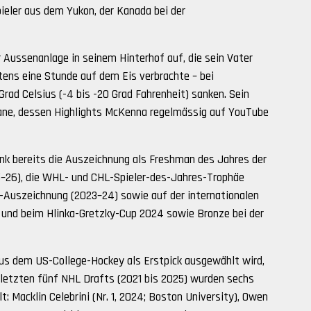
ieler aus dem Yukon, der Kanada bei der
 Aussenanlage in seinem Hinterhof auf, die sein Vater
tens eine Stunde auf dem Eis verbrachte – bei
rad Celsius (-4 bis -20 Grad Fahrenheit) sanken. Sein
ane, dessen Highlights McKenna regelmässig auf YouTube
k bereits die Auszeichnung als Freshman des Jahres der
5–26), die WHL- und CHL-Spieler-des-Jahres-Trophäe
Auszeichnung (2023–24) sowie auf der internationalen
und beim Hlinka-Gretzky-Cup 2024 sowie Bronze bei der
aus dem US-College-Hockey als Erstpick ausgewählt wird,
n letzten fünf NHL Drafts (2021 bis 2025) wurden sechs
: Macklin Celebrini (Nr. 1, 2024; Boston University), Owen