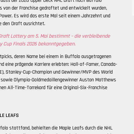
, dass der 2026 Upper Deck NHL Draft nach Buffalo
ns von der Franchise gedraftet und entwickelt wurden,
Power. Es wird das erste Mal seit einem Jahrzehnt und
e den Draft ausrichtet.
raft Lottery am 5. Mai bestimmt – die verbleibende
y Cup Finals 2026 bekanntgegeben.
tpicks, deren Name bei einem in Buffalo ausgetragenen
d eine prägende Karriere erlebten: Hall-of-Famer, Canada-
QUE), Stanley-Cup-Champion und Gewinner/MVP des World
L) sowie Olympia-Goldmedaillengewinner Auston Matthews
inen All-Time-Torrekord für eine Original-Six-Franchise
LE LEAFS
falo stattfand, behielten die Maple Leafs durch die NHL