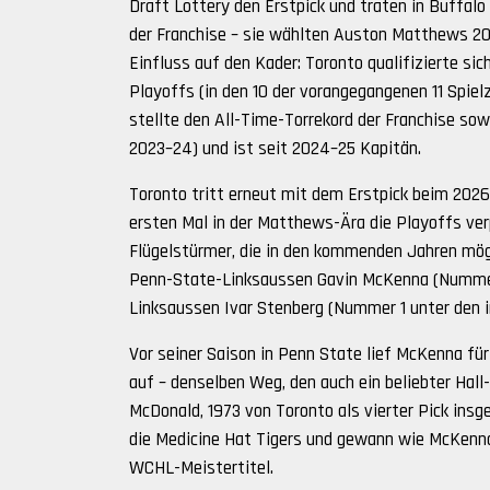
Draft Lottery den Erstpick und traten in Buffal
der Franchise – sie wählten Auston Matthews 20
Einfluss auf den Kader: Toronto qualifizierte si
Playoffs (in den 10 der vorangegangenen 11 Spiel
stellte den All-Time-Torrekord der Franchise sow
2023–24) und ist seit 2024–25 Kapitän.
Toronto tritt erneut mit dem Erstpick beim 20
ersten Mal in der Matthews-Ära die Playoffs ver
Flügelstürmer, die in den kommenden Jahren mög
Penn-State-Linksaussen Gavin McKenna (Nummer 
Linksaussen Ivar Stenberg (Nummer 1 unter den i
Vor seiner Saison in Penn State lief McKenna fü
auf – denselben Weg, den auch ein beliebter Hal
McDonald, 1973 von Toronto als vierter Pick ins
die Medicine Hat Tigers und gewann wie McKenna 
WCHL-Meistertitel.