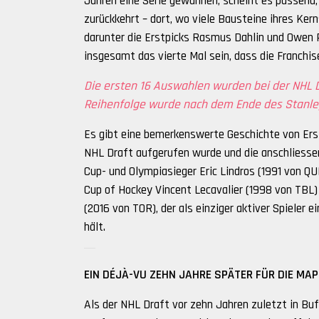
Jahren eine Serie gewannen, scheint es passend
zurückkehrt – dort, wo viele Bausteine ihres Ker
darunter die Erstpicks Rasmus Dahlin und Owen 
insgesamt das vierte Mal sein, dass die Franchis
Die ersten 16 Auswahlen wurden bei der NHL D
Reihenfolge wurde nach dem Ende des Stanle
Es gibt eine bemerkenswerte Geschichte von Ers
NHL Draft aufgerufen wurde und die anschliessen
Cup- und Olympiasieger Eric Lindros (1991 von 
Cup of Hockey Vincent Lecavalier (1998 von TB
(2016 von TOR), der als einziger aktiver Spieler e
hält.
EIN DÉJÀ-VU ZEHN JAHRE SPÄTER FÜR DIE MAP
Als der NHL Draft vor zehn Jahren zuletzt in Buf