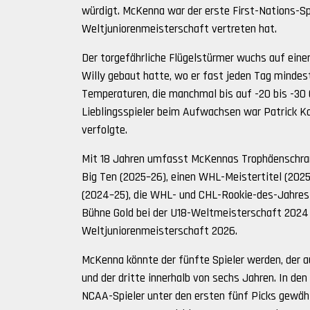
würdigt. McKenna war der erste First-Nations-Sp
Weltjuniorenmeisterschaft vertreten hat.
Der torgefährliche Flügelstürmer wuchs auf einer
Willy gebaut hatte, wo er fast jeden Tag mindes
Temperaturen, die manchmal bis auf -20 bis -30 G
Lieblingsspieler beim Aufwachsen war Patrick K
verfolgte.
Mit 18 Jahren umfasst McKennas Trophäenschran
Big Ten (2025–26), einen WHL-Meistertitel (202
(2024–25), die WHL- und CHL-Rookie-des-Jahres-
Bühne Gold bei der U18-Weltmeisterschaft 2024 
Weltjuniorenmeisterschaft 2026.
McKenna könnte der fünfte Spieler werden, der 
und der dritte innerhalb von sechs Jahren. In de
NCAA-Spieler unter den ersten fünf Picks gewählt