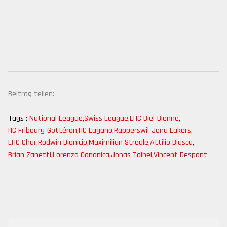
Beitrag teilen:
Tags :
National League
,
Swiss League
,
EHC Biel-Bienne
,
HC Fribourg-Gottéron
,
HC Lugano
,
Rapperswil-Jona Lakers
,
EHC Chur
,
Rodwin Dionicio
,
Maximilian Streule
,
Attilio Biasca
,
Brian Zanetti
,
Lorenzo Canonica
,
Jonas Taibel
,
Vincent Despont