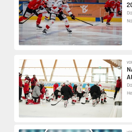
2
Da
Na
27
VO
N
A
Da
He
Da