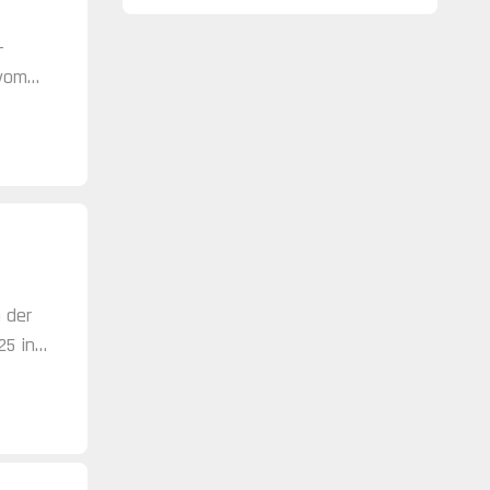
-
 vom
 der
25 in