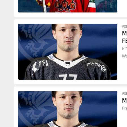
VO
M
F
Ei
Wo
VO
M
Fr