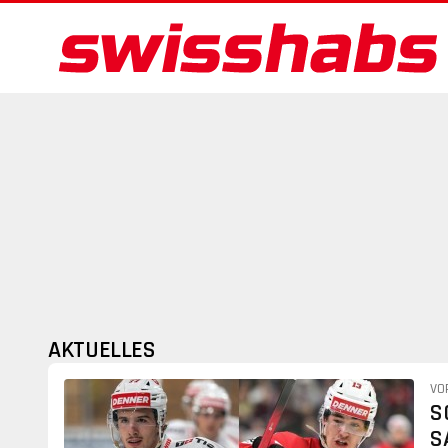
AKTUELLES
VO
S
S