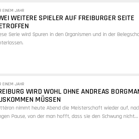
R EINEM JAHR
WEI WEITERE SPIELER AUF FREIBURGER SEITE
ETROFFEN
ese Serie wird Spuren in den Organismen und in der Belegsch
nterlassen.
R EINEM JAHR
REIBURG WIRD WOHL OHNE ANDREAS BORGMA
USKOMMEN MÜSSEN
ttéron nimmt heute Abend die Meisterschaft wieder auf, nac
ngen Pause, von der man hofft, dass sie den Schwung nicht
rloren hat.