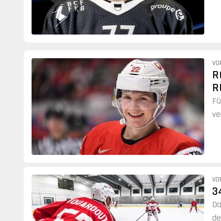
VO
R
R
Fü
ve
ve
VO
3
Da
de