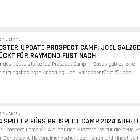
R 2 JAHREN
OSTER-UPDATE PROSPECT CAMP: JOEL SALZG
ÜCKT FÜR RAYMOND FUST NACH
r das heute startende Prospect Camp in Davos gab es eine
rletzungsbedingte Änderung: Joel Salzgeber rückt für den
rletzten Raymond Fust nach.
R 2 JAHREN
4 SPIELER FÜRS PROSPECT CAMP 2024 AUFGE
s Prospect Camp 2024 bildet den Startschuss für die neue S
r Eishockey-A-Nationalmannschaft der Herren und findet vom