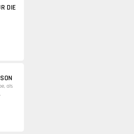
R DIE
ISON
e, als