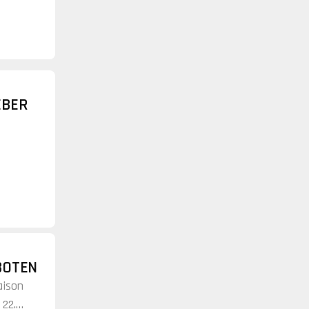
EBER
BOTEN
aison
 22.