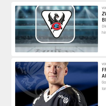
VO
Z
B
Di
hi
VO
F
A
Go
la
ve