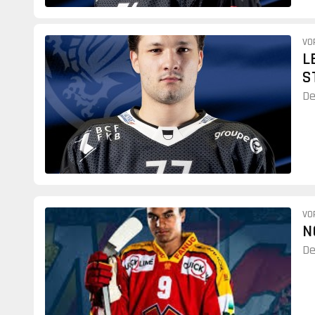
VO
L
S
De
VO
N
De