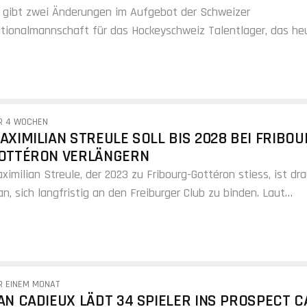
OCHETTE UND LUDVIG JOHNSON
 gibt zwei Änderungen im Aufgebot der Schweizer
tionalmannschaft für das Hockeyschweiz Talentlager, das he
vos beginnt. Head Coach Jan Cadieux…
R 4 WOCHEN
AXIMILIAN STREULE SOLL BIS 2028 BEI FRIBOU
OTTÉRON VERLÄNGERN
ximilian Streule, der 2023 zu Fribourg-Gottéron stiess, ist dr
an, sich langfristig an den Freiburger Club zu binden. Laut
formationen der…
R EINEM MONAT
AN CADIEUX LÄDT 34 SPIELER INS PROSPECT 