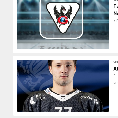
VO
D
N
Ei
VO
A
Er
ve
Ei