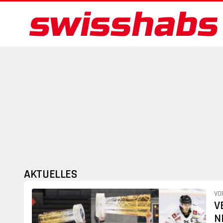
AKTUELLES
VO
V
N