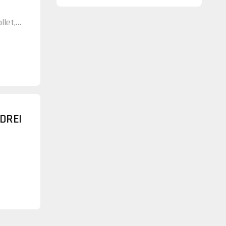
let,
DREI