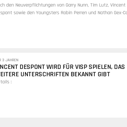
ch den Neuverpflichtungen von Garry Nunn, Tim Lutz, Vincent
spont sowie den Youngsters Robin Perren und Nathan Gex-Col
nnte der EHC Visp vier weitere Spieler unter Vertrag nehmen.
R 3 JAHREN
INCENT DESPONT WIRD FÜR VISP SPIELEN, DAS 
EITERE UNTERSCHRIFTEN BEKANNT GIBT
tails :