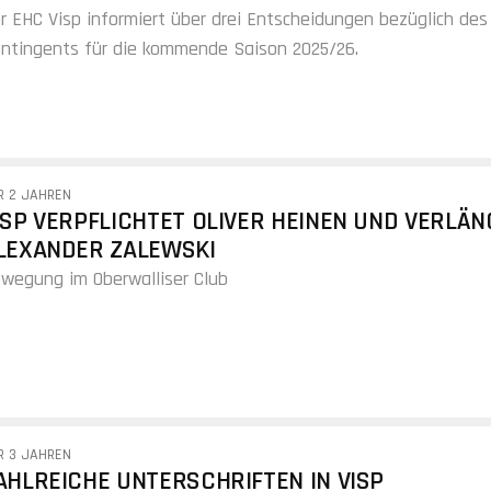
r EHC Visp informiert über drei Entscheidungen bezüglich des
ntingents für die kommende Saison 2025/26.
R 2 JAHREN
ISP VERPFLICHTET OLIVER HEINEN UND VERLÄ
LEXANDER ZALEWSKI
wegung im Oberwalliser Club
R 3 JAHREN
AHLREICHE UNTERSCHRIFTEN IN VISP