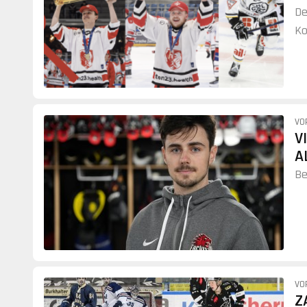
De
Ko
VO
V
A
Be
VO
Z