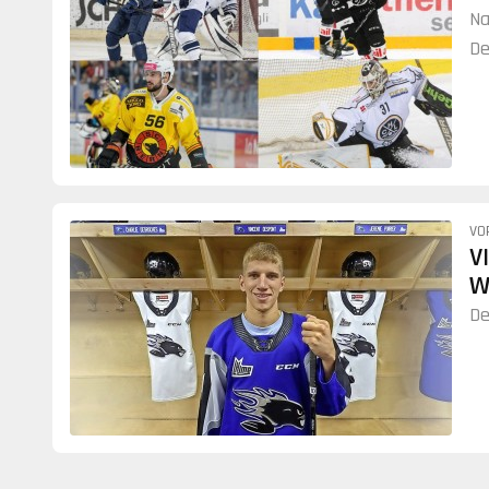
Na
De
ko
VO
V
W
De