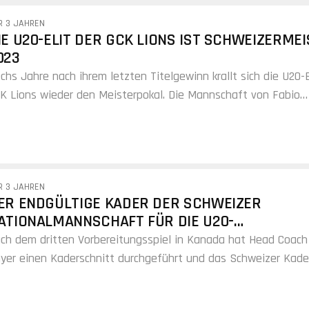
R 3 JAHREN
IE U20-ELIT DER GCK LIONS IST SCHWEIZERME
023
chs Jahre nach ihrem letzten Titelgewinn krallt sich die U20-E
K Lions wieder den Meisterpokal. Die Mannschaft von Fabio
hwarz gewinnt die Finalissima in Fleurier (NE) und wird insg
m zehnten Mal Schweizermeister.
R 3 JAHREN
ER ENDGÜLTIGE KADER DER SCHWEIZER
ATIONALMANNSCHAFT FÜR DIE U20-
ELTMEISTERSCHAFT
ch dem dritten Vorbereitungsspiel in Kanada hat Head Coach
yer einen Kaderschnitt durchgeführt und das Schweizer Kade
n Start in die IIHF World Junior Championship 2023 in Halifa
ncton bestimmt.