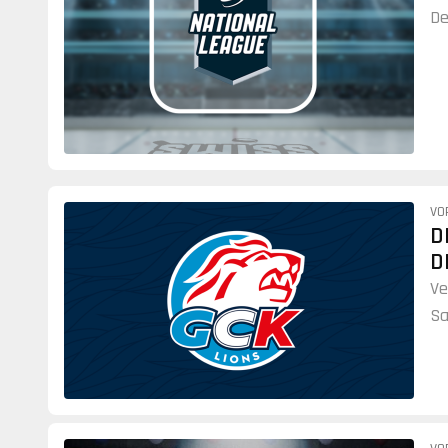
De
VO
D
D
Ve
Sa