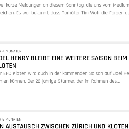
ei kurze Meldungen an diesem Sonntag, die uns vom Mediu
reichen. Es war bekannt, dass Torhüter Tim Wolf die Farben d
g nicht mehr tragen…
R 4 MONATEN
OEL HENRY BLEIBT EINE WEITERE SAISON BEIM
LOTEN
r EHC Kloten wird auch in der kommenden Saison auf Joel He
hlen können. Der 22-jährige Stürmer, der im Rahmen des
ielertauschs mit den ZSC Lions…
R 6 MONATEN
IN AUSTAUSCH ZWISCHEN ZÜRICH UND KLOTEN