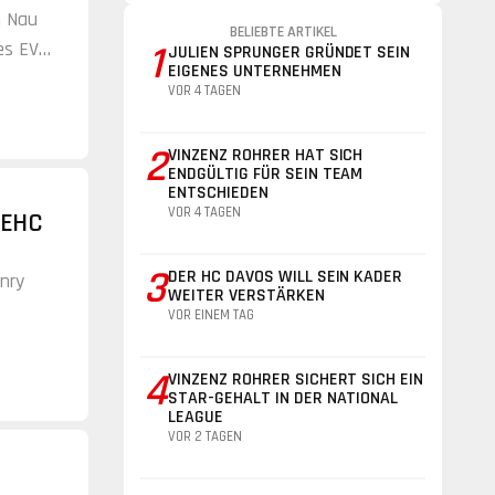
m Nau
BELIEBTE ARTIKEL
es EV
1
JULIEN SPRUNGER GRÜNDET SEIN
EIGENES UNTERNEHMEN
VOR 4 TAGEN
2
VINZENZ ROHRER HAT SICH
ENDGÜLTIG FÜR SEIN TEAM
ENTSCHIEDEN
VOR 4 TAGEN
 EHC
3
DER HC DAVOS WILL SEIN KADER
nry
WEITER VERSTÄRKEN
VOR EINEM TAG
4
VINZENZ ROHRER SICHERT SICH EIN
STAR-GEHALT IN DER NATIONAL
LEAGUE
VOR 2 TAGEN