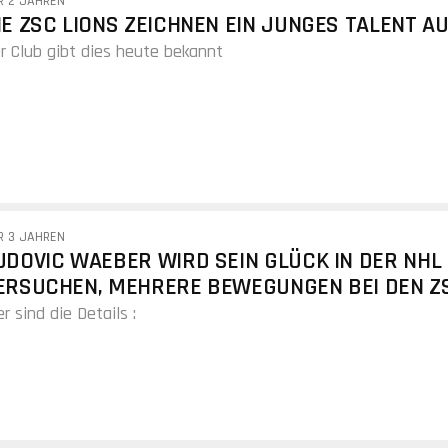
R 2 JAHREN
IE ZSC LIONS ZEICHNEN EIN JUNGES TALENT A
r Club gibt dies heute bekannt
R 3 JAHREN
UDOVIC WAEBER WIRD SEIN GLÜCK IN DER NHL
ERSUCHEN, MEHRERE BEWEGUNGEN BEI DEN Z
IONS
er sind die Details :