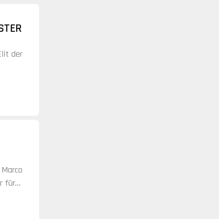
ISTER
lit der
esamt
 Marco
r für
x und