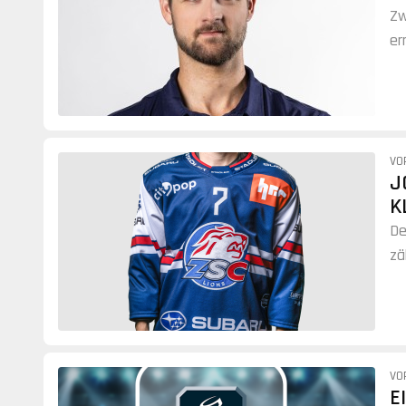
Zw
er
Zu
VO
J
K
De
zä
Sp
VO
E