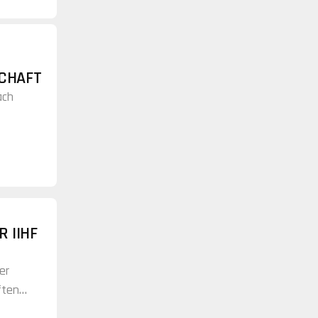
CHAFT
ach
-Kader
 IIHF
er
ften
 im