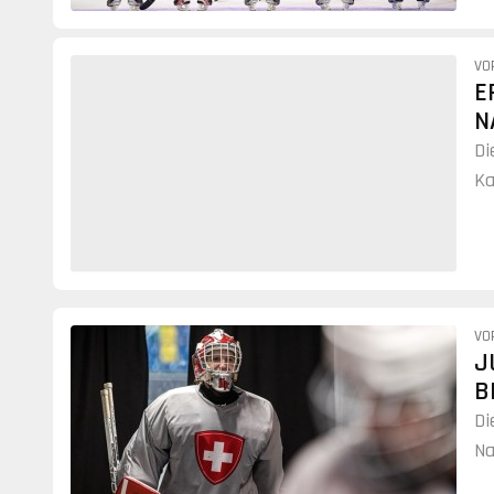
VO
E
N
Di
Ka
Ch
vo
VO
J
B
Di
Na
de