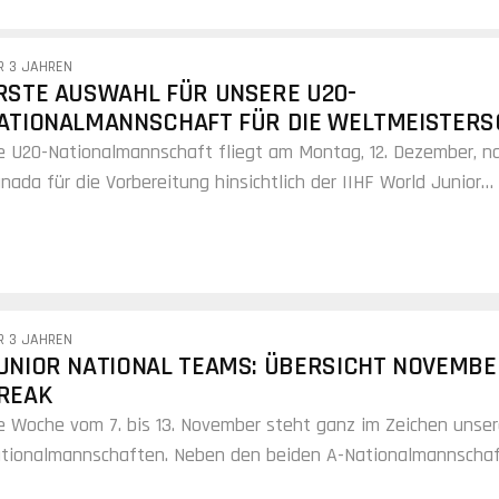
R 3 JAHREN
RSTE AUSWAHL FÜR UNSERE U20-
ATIONALMANNSCHAFT FÜR DIE WELTMEISTERS
e U20-Nationalmannschaft fliegt am Montag, 12. Dezember, n
nada für die Vorbereitung hinsichtlich der IIHF World Junior
ampionship 2023 in Halifax und Moncton. Im vorläufigen WM
n Head Coach Marco Bayer figurieren 28 Spieler.
R 3 JAHREN
UNIOR NATIONAL TEAMS: ÜBERSICHT NOVEMBER
REAK
e Woche vom 7. bis 13. November steht ganz im Zeichen unser
tionalmannschaften. Neben den beiden A-Nationalmannscha
r Frauen und Männer sind auch unsere Junior National Teams