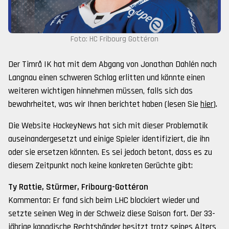
Foto: HC Fribourg Gottéron
Der Timrå IK hat mit dem Abgang von Jonathan Dahlén nach
Langnau einen schweren Schlag erlitten und könnte einen
weiteren wichtigen hinnehmen müssen, falls sich das
bewahrheitet, was wir Ihnen berichtet haben (lesen Sie
hier
).
Die Website HockeyNews hat sich mit dieser Problematik
auseinandergesetzt und einige Spieler identifiziert, die ihn
oder sie ersetzen könnten. Es sei jedoch betont, dass es zu
diesem Zeitpunkt noch keine konkreten Gerüchte gibt:
Ty Rattie, Stürmer, Fribourg-Gottéron
Kommentar: Er fand sich beim LHC blockiert wieder und
setzte seinen Weg in der Schweiz diese Saison fort. Der 33-
jährige kanadische Rechtshänder besitzt trotz seines Alters