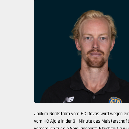
Joakim Nordström vom HC Davos wird wegen ein
vom HC Ajoie in der 31. Minute des Meisterschaf
vorsorglich für ein Spiel gesperrt. Gleichzeitig 