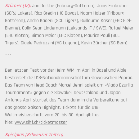
Stürmer (12):
Jan Dorthe (Fribourg-Gottéron), Janis Embacher
(SCRJ Lakers), Rico Gredig (HC Davos), Noam Holzer (Fribourg-
Gottéron), Andro Kaderli (SCL Tigers), Guillaume Kaser (EHC Biel-
Bienne), Colin Sean Lindemann (Leksands IF / SWE), Rafael Meier
(EHC Kloten), Simon Meier (EHC Kloten), Maurice Pauli (SCL
Tigers), Gioele Pedrazzini (HC Lugano), Kevin Zürcher (SC Bern)
***
Den letzten Test vor der Heim-WM im April in Basel und Ajoie
bestreitet die U18-Nationalmannschaft im slowakischen Poprad.
Das Team von Head Coach Marcel Jenni spielt am «Vlado Dzurilla
Tournament» gegen die Slowakei, Deutschland und Japan.
Anfangs April startet das Team dann in die Vorbereitung auf
das grosse Saison-Highlight. Tickets für die U18-
Weltmeisterschaft vom 20. bis 30. April gibt es
hier:
www.sihf.ch/ticketmaster
Spielplan (Schweizer Zeiten)