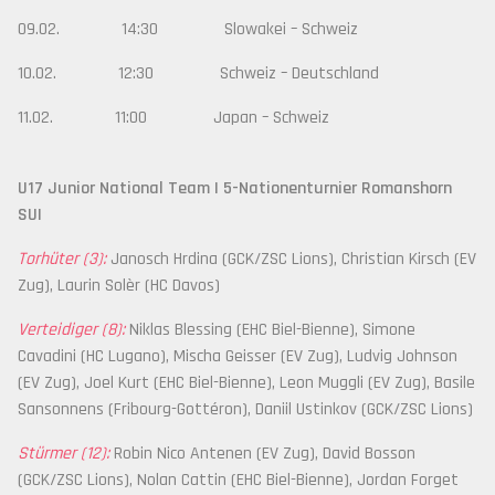
09.02. 14:30 Slowakei – Schweiz
10.02. 12:30 Schweiz – Deutschland
11.02. 11:00 Japan – Schweiz
U17 Junior National Team | 5-Nationenturnier Romanshorn
SUI
Torhüter (3):
Janosch Hrdina (GCK/ZSC Lions), Christian Kirsch (EV
Zug), Laurin Solèr (HC Davos)
Verteidiger (8):
Niklas Blessing (EHC Biel-Bienne), Simone
Cavadini (HC Lugano), Mischa Geisser (EV Zug), Ludvig Johnson
(EV Zug), Joel Kurt (EHC Biel-Bienne), Leon Muggli (EV Zug), Basile
Sansonnens (Fribourg-Gottéron), Daniil Ustinkov (GCK/ZSC Lions)
Stürmer (12):
Robin Nico Antenen (EV Zug), David Bosson
(GCK/ZSC Lions), Nolan Cattin (EHC Biel-Bienne), Jordan Forget