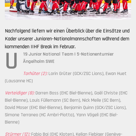
Nachfolgend liefern wir einen Überblick über die Einsätze und
Kader unserer Junioren-Nationalmannschaften während dem
kommenden IIHF Break im Februar.
U
19 Junior National Team | 5-Nationenturnier
Ängelholm SWE
Torhüter (2):
Lorin Grüter (GCK/ZSC Lions), Ewan Huet
(Lausanne HC)
Verteidiger (8):
Darren Boss (EHC Biel-Bienne), Gaël Christe (EHC
Biel-Bienne), Louis Füllemann (SC Bern), Nick Meile (SC Bern),
David Moser (EHC Biel-Bienne), Benjamin Quinn (GCK/ZSC Lions),
Simone Terraneo (HC Ambri-Piotta), Yann Vögeli (EHC Biel-
Bienne)
Stürmer (12):
Fabio Bai (EHC Kloten), Kelian Fiebiger (Genève-