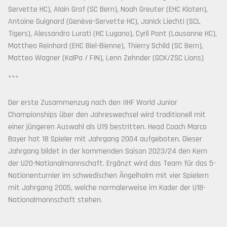
Servette HC), Alain Graf (SC Bern), Noah Greuter (EHC Kloten),
Antoine Guignard (Genève-Servette HC), Janick Liechti (SCL
Tigers), Alessandro Lurati (HC Lugano), Cyril Pont (Lausanne HC),
Mattheo Reinhard (EHC Biel-Bienne), Thierry Schild (SC Bern),
Matteo Wagner (KalPa / FIN), Lenn Zehnder (GCK/ZSC Lions)
***
Der erste Zusammenzug nach den IIHF World Junior
Championships über den Jahreswechsel wird traditionell mit
einer jüngeren Auswahl als U19 bestritten. Head Coach Marco
Bayer hat 18 Spieler mit Jahrgang 2004 aufgeboten. Dieser
Jahrgang bildet in der kommenden Saison 2023/24 den Kern
der U20-Nationalmannschaft. Ergänzt wird das Team für das 5-
Nationenturnier im schwedischen Ängelholm mit vier Spielern
mit Jahrgang 2005, welche normalerweise im Kader der U18-
Nationalmannschaft stehen.