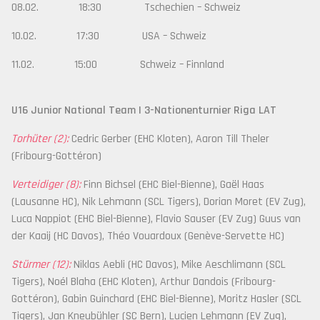
08.02. 18:30 Tschechien – Schweiz
10.02. 17:30 USA – Schweiz
11.02. 15:00 Schweiz – Finnland
U16 Junior National Team | 3-Nationenturnier Riga LAT
Torhüter (2):
Cedric Gerber (EHC Kloten), Aaron Till Theler
(Fribourg-Gottéron)
Verteidiger (8):
Finn Bichsel (EHC Biel-Bienne), Gaël Haas
(Lausanne HC), Nik Lehmann (SCL Tigers), Dorian Moret (EV Zug),
Luca Nappiot (EHC Biel-Bienne), Flavio Sauser (EV Zug) Guus van
der Kaaij (HC Davos), Théo Vouardoux (Genève-Servette HC)
Stürmer (12):
Niklas Aebli (HC Davos), Mike Aeschlimann (SCL
Tigers), Noél Blaha (EHC Kloten), Arthur Dandois (Fribourg-
Gottéron), Gabin Guinchard (EHC Biel-Bienne), Moritz Hasler (SCL
Tigers), Jan Kneubühler (SC Bern), Lucien Lehmann (EV Zug),