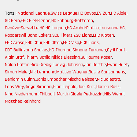
Tags :
National League
,
Swiss League
,
HC Davos
,
EV Zug
,
HC Ajoie
,
SC Bern
,
EHC Biel-Bienne
,
HC Fribourg-Gottéron
,
Genève-Servette HC
,
HC Lugano
,
HC Ambri-Piotta
,
Lausanne HC
,
Rapperswil-Jona Lakers
,
SCL Tigers
,
ZSC Lions
,
EHC Kloten
,
EHC Arosa
,
EHC Chur
,
EHC Olten
,
EHC Visp
,
GCK Lions
,
GDT Bellinzona Snakes
,
HC Thurgau
,
Simone Terraneo
,
Cyril Pont
,
Alain Graf
,
Thierry Schild
,
Niklas Blessing
,
Guillaume Kaser
,
Nolan Cattin
,
Rico Gredig
,
Ludvig Johnson
,
Jan Dorthe
,
Ewan Huet
,
Simon Meier
,
Nik Lehmann
,
Matteo Wagner
,
Basile Sansonnens
,
Benjamin Quinn
,
Janis Embacher
,
Mischa Geisser
,
Nic Balestra
,
Loris Wey
,
Diego Simeoni
,
Gian Leipold
,
Joel Kurt
,
Darren Boss
,
Nino Niedermann
,
Thibault Martin
,
Gioele Pedrazzini
,
Nils Wehrli
,
Mattheo Reinhard