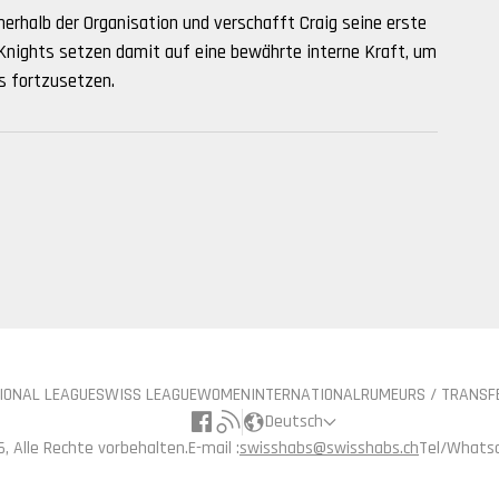
nerhalb der Organisation und verschafft Craig seine erste
n Knights setzen damit auf eine bewährte interne Kraft, um
s fortzusetzen.
IONAL LEAGUE
SWISS LEAGUE
WOMEN
INTERNATIONAL
RUMEURS / TRANSF
Deutsch
, Alle Rechte vorbehalten.
E-mail :
swisshabs@swisshabs.ch
Tel/Whatsa